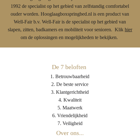
1992 de specialist op het gebied van zelfstandig comfortabel
ouder worden. Hooglaagboxspringbed.nl is een product van
Well-Fair b.v. Well-Fair is de specialist op het gebied van
slapen, zitten, badkamers en mobiliteit voor senioren. Klik
hier
om de oplossingen en mogelijkheden te bekijken.
De 7 beloften
1. Betrouwbaarheid
2. De beste service
3. Klantgerichtheid
4. Kwaliteit
5. Maatwerk
6. Vriendelijkheid
7. Veiligheid
Over ons...